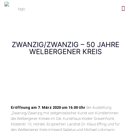
ZWANZIG/ZWANZIG – 50 JAHRE
WELBERGENER KREIS
Eröffnung am 7. März 2020 um 16.00 Uhr
der Ausstellung
„Zwanzig/Zwanzig mit zeitgenössischer Kunst von KünstlerInnen
des Welbergener Kreises im DA, Kunsthaus Kloster Gravenhorst,
Klosterstr. 10, Hörstel. Es sprechen: Landrat Dr. Klaus Effing und für
den Welbergener Kreis Irmgard Sabelus und Michael Lohmann.