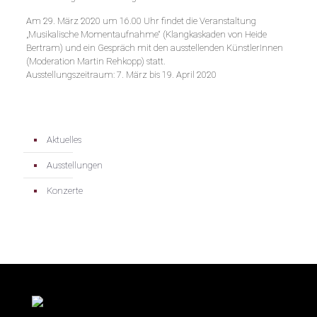
Am 29. März 2020 um 16.00 Uhr findet die Veranstaltung
„Musikalische Momentaufnahme“ (Klangkaskaden von Heide
Bertram) und ein Gespräch mit den ausstellenden KünstlerInnen
(Moderation Martin Rehkopp) statt.
Ausstellungszeitraum: 7. März bis 19. April 2020
Aktuelles
Ausstellungen
Konzerte