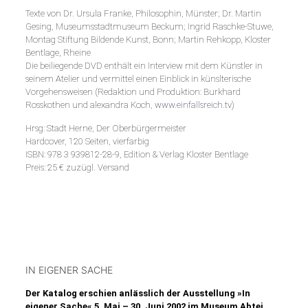
Texte von Dr. Ursula Franke, Philosophin, Münster; Dr. Martin
Gesing, Museumsstadtmuseum Beckum; Ingrid Raschke-Stuwe,
Montag Stiftung Bildende Kunst, Bonn; Martin Rehkopp, Kloster
Bentlage, Rheine
Die beiliegende DVD enthält ein Interview mit dem Künstler in
seinem Atelier und vermittel einen Einblick in künslterische
Vorgehensweisen (Redaktion und Produktion: Burkhard
Rosskothen und alexandra Koch,
www.einfallsreich.tv
)
Hrsg: Stadt Herne, Der Oberbürgermeister
Hardcover, 120 Seiten, vierfarbig
ISBN: 978 3 939812-28-9, Edition & Verlag Kloster Bentlage
Preis: 25 € zuzügl. Versand
IN EIGENER SACHE
Der Katalog erschien anlässlich der Ausstellung »In
eigener Sache« 5. Mai – 30. Juni 2002 im Museum Abtei