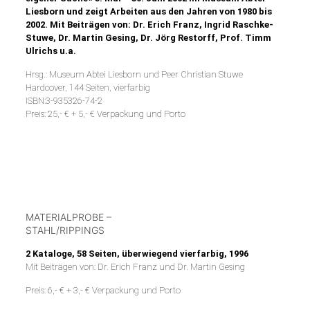
Liesborn und zeigt Arbeiten aus den Jahren von 1980 bis
2002. Mit Beiträgen von: Dr. Erich Franz, Ingrid Raschke-
Stuwe, Dr. Martin Gesing, Dr. Jörg Restorff, Prof. Timm
Ulrichs u.a.
Hrsg.: Museum Abtei Liesborn und Peer Christian Stuwe
Hardcover, 144 Seiten, vierfarbig
ISBN:3-935326-74-2
Preis: 25,- € + 5,- € Verpackung und Porto
MATERIALPROBE –
STAHL/RIPPINGS
2 Kataloge, 58 Seiten, überwiegend vierfarbig, 1996
Mit Beiträgen von: Dr. Erich Franz und Dr. Martin Gesing
Preis: 6,- € + 3,- € Verpackung und Porto