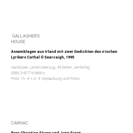
GALLAGHER’S
HOUSE
Assemblagen aus Irland mit zwei Gedichten des irischen
Lyrikers Cathal Ó Searcaigh, 1995
Hardcover, Leinenüberzug, 44 Seiten, vierfarbig
ISBN: 3-87716-868-x
Preis: 15,- € + 3,- € Verpackung und Porto
CARNAC
Peer Christian Stuwe und Jupp Ernst