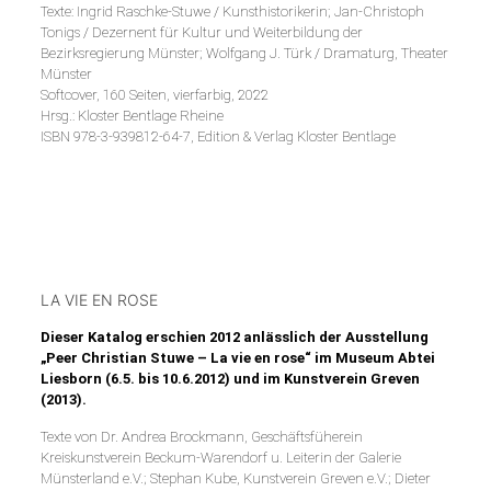
Texte: Ingrid Raschke-Stuwe / Kunsthistorikerin; Jan-Christoph
Tonigs / Dezernent für Kultur und Weiterbildung der
Bezirksregierung Münster; Wolfgang J. Türk / Dramaturg, Theater
Münster
Softcover, 160 Seiten, vierfarbig, 2022
Hrsg.: Kloster Bentlage Rheine
ISBN 978-3-939812-64-7, Edition & Verlag Kloster Bentlage
LA VIE EN ROSE
Dieser Katalog erschien 2012 anlässlich der Ausstellung
„Peer Christian Stuwe – La vie en rose“ im Museum Abtei
Liesborn (6.5. bis 10.6.2012) und im Kunstverein Greven
(2013).
Texte von Dr. Andrea Brockmann, Geschäftsfüherein
Kreiskunstverein Beckum-Warendorf u. Leiterin der Galerie
Münsterland e.V.; Stephan Kube, Kunstverein Greven e.V.; Dieter