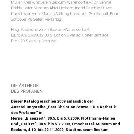
Müller, Kreiskunstverein Beckum-Warendorf e.V.; Dr. Bennie
Priddy, Leiter Museum Abtei Liesborn; Ingrid Raschke-Stuwe,
Kunsthistorikerin, Montag Stiftung Kunst und Gesellschaft, Bonn
Softcover, 48 Seiten, vierfarbig
Hrsg.: Kreiskunstverein Beckum-Warendorf e.V.
ISBN; 978 3 939812-30-2, Edition & Verlag Kloster Bentlage
Preis: 20 € zuzügl. Versand
DIE ÄSTHETIK
DES PROFANEN
Dieser Katalog erschien 2009 anlässlich der
Ausstellungsreihe „Peer Christian Stuwe – Die Ästhetik
des Profanen“ in:
Herne, „Eisenzeit“, 30.5. bis 5.7.2009, Flottmann-Hallen
und „Geritzt“, 30.5. bis 5.7.2009, Emschertal-Museum und
Beckum, 4.10. bis 22.11.2009, Stadtmuseum Beckum