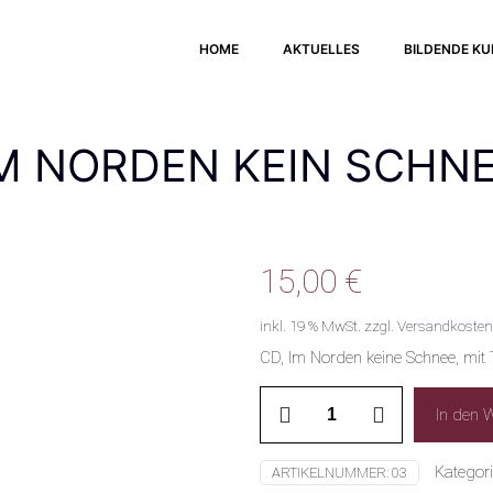
HOME
AKTUELLES
BILDENDE K
M NORDEN KEIN SCHN
15,00
€
inkl. 19 % MwSt.
zzgl.
Versandkosten
CD, Im Norden keine Schnee, mit 
Im
In den 
Norden
kein
Schnee
Kategor
ARTIKELNUMMER:
03
Menge