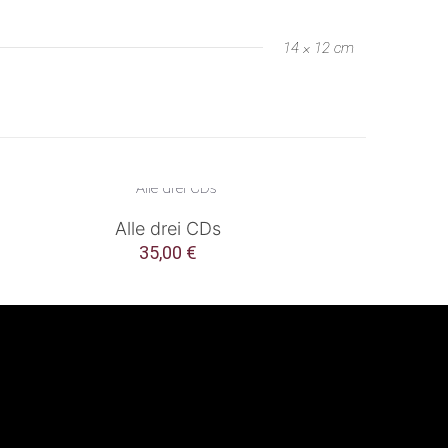
14 × 12 cm
Alle drei CDs
35,00
€