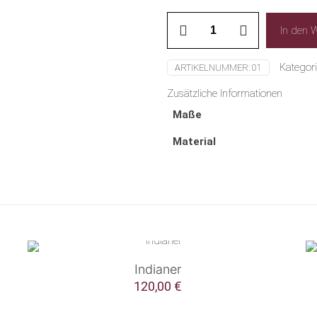
Auf
In den 
dem
Stier
Menge
Kategor
ARTIKELNUMMER:
01
Zusätzliche Informationen
Maße
Material
Indianer
120,00
€