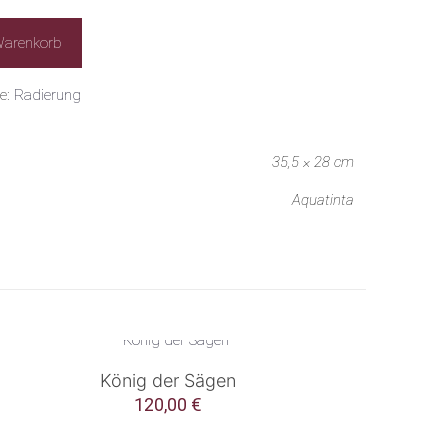
Warenkorb
ie:
Radierung
35,5 × 28 cm
Aquatinta
König der Sägen
120,00
€