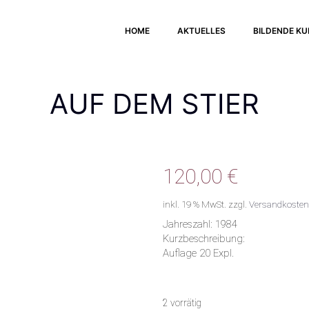
HOME
AKTUELLES
BILDENDE K
AUF DEM STIER
120,00
€
inkl. 19 % MwSt.
zzgl.
Versandkosten
Jahreszahl: 1984
Kurzbeschreibung:
Auflage 20 Expl.
2 vorrätig