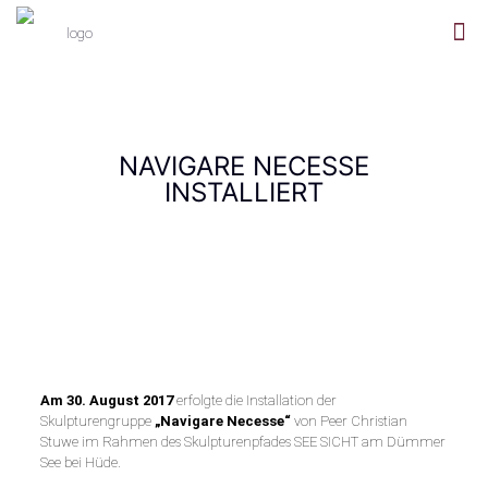
NAVIGARE NECESSE
INSTALLIERT
Am 30. August 2017
erfolgte die Installation der
Skulpturengruppe
„Navigare Necesse“
von Peer Christian
Stuwe im Rahmen des Skulpturenpfades SEE SICHT am Dümmer
See bei Hüde.