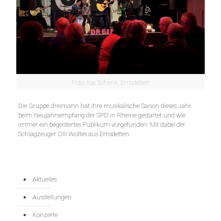
Foto: Kai Schenk, Emsdetten
Die Gruppe dreimann hat ihre musikalische Saison dieses Jahr
beim Neujahrsempfang der SPD in Rheine gestartet und wie
immer ein begeistertes Publikum vorgefunden. Mit dabei der
Schlagzeuger Olli Woltes aus Emsdetten.
Aktuelles
Ausstellungen
Konzerte