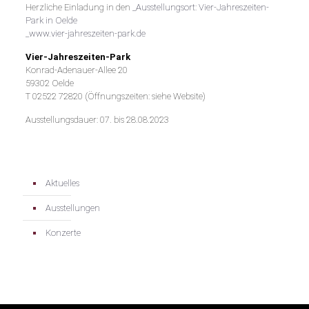
Herzliche Einladung in den
_Ausstellungsort: Vier-Jahreszeiten-
Park in Oelde
_www.vier-jahreszeiten-park.de
Vier-Jahreszeiten-Park
Konrad-Adenauer-Allee 20
59302 Oelde
T 02522 72820 (Öffnungszeiten: siehe Website)
Ausstellungsdauer: 07. bis 28.08.2023
Aktuelles
Ausstellungen
Konzerte