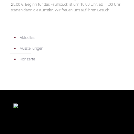
25,00 €. Beginn für das Frühstück ist um 10.00 Uhr, ab 11.00 Uhr
starten dann die Künstler. Wir freuen uns auf Ihren Besuch!
Aktuelles
Ausstellungen
Konzerte