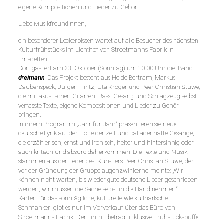
eigene Kompositionen und Lieder zu Gehör.
Liebe MusikfreundInnen,
ein besonderer Leckerbissen wartet auf alle Besucher des nächsten
Kulturfrühstücks im Lichthof von Stroetmanns Fabrik in
Emsdetten.
Dort gastiert am 23. Oktober (Sonntag) um 10.00 Uhr die Band
dreimann
. Das Projekt besteht aus Heide Bertram, Markus
Daubenspeck, Jürgen Hintz, Uta Kröger und Peer Christian Stuwe,
die mit akustischen Gitarren, Bass, Gesang und Schlagzeug selbst
verfasste Texte, eigene Kompositionen und Lieder zu Gehör
bringen.
In ihrem Programm „Jahr für Jahr“ präsentieren sie neue
deutsche Lyrik auf der Höhe der Zeit und balladenhafte Gesänge,
die erzählerisch, ernst und ironisch, heiter und hintersinnig oder
auch kritisch und absurd daherkommen. Die Texte und Musik
stammen aus der Feder des Künstlers Peer Christian Stuwe, der
vor der Gründung der Gruppe augenzwinkernd meinte: „Wir
können nicht warten, bis wieder gute deutsche Lieder geschrieben
werden, wir müssen die Sache selbst in die Hand nehmen.“
Karten für das sonntägliche, kulturelle wie kulinarische
Schmankerl gibt es nur im Vorverkauf über das Büro von
Stroetmanns Fabrik. Der Eintritt beträgt inklusive Frühstücksbuffet