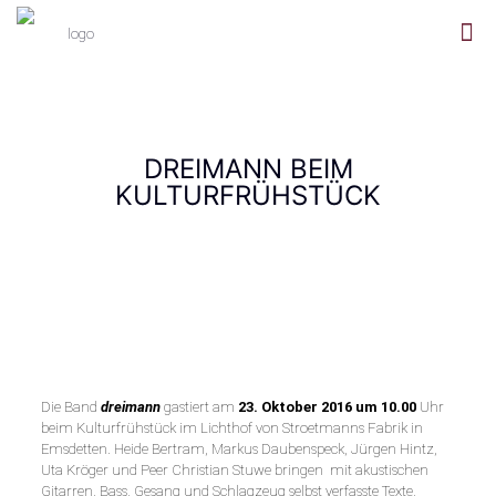
DREIMANN BEIM
KULTURFRÜHSTÜCK
Die Band
dreimann
gastiert am
23. Oktober 2016 um 10.00
Uhr
beim Kulturfrühstück im Lichthof von Stroetmanns Fabrik in
Emsdetten. Heide Bertram, Markus Daubenspeck, Jürgen Hintz,
Uta Kröger und Peer Christian Stuwe bringen mit akustischen
Gitarren, Bass, Gesang und Schlagzeug selbst verfasste Texte,