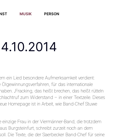
UNST
MUSIK
PERSON
.10.2014
dem ein Lied besondere Aufmerksamkeit verdient:
e Ölgewinnungsverfahren, für das internationale
ben. „Fracking, das heißt brechen, das heißt rütteln
Schlachtruf zum Widerstand – in einer Textzeile. Dieses
neue Homepage ist in Arbeit, wie Band-Chef Stuwe
ie einzige Frau in der Viermänner-Band, die trotzdem
aus Burgsteinfurt, schreibt zurzeit noch an dem
ll. Die Texte, die der Saerbecker Band-Chef für seine