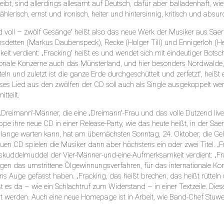
eibt, sind allerdings allesamt auf Deutsch, dafür aber balladenhaft, w
zählerisch, ernst und ironisch, heiter und hintersinnig, kritisch und absurd
 voll – zwölf Gesänge“ heißt also das neue Werk der Musiker aus Saerb
sdetten (Markus Daubenspeck), Recke (Holger Till) und Ennigerloh (
it verdient: „Fracking“ heißt es und wendet sich mit eindeutiger Bots
ionale Konzerne auch das Münsterland, und hier besonders Nordwalde, 
teln und zuletzt ist die ganze Erde durchgeschüttelt und zerfetzt“, heiß
ieses Lied aus den zwölfen der CD soll auch als Single ausgekoppelt we
tteilt.
 „Dreimann“-Männer, die eine „Dreimann“-Frau und das volle Dutzend live
uppe ihre neue CD in einer Release-Party, wie das heute heißt, in der Sa
 lange warten kann, hat am übernächsten Sonntag, 24. Oktober, die Gel
uen CD spielen die Musiker dann aber höchstens ein oder zwei Titel. „F
ddelmuddel der Vier-Männer-und-eine-Aufmerksamkeit verdient: „Frac
gen das umstrittene Ölgewinnungsverfahren, für das internationale K
ns Auge gefasst haben. „Fracking, das heißt brechen, das heißt rütteln 
ißt es da – wie ein Schlachtruf zum Widerstand – in einer Textzeile. Die
 werden. Auch eine neue Homepage ist in Arbeit, wie Band-Chef Stuwe m