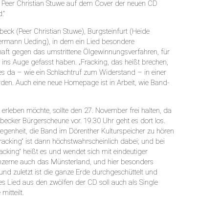
ie Peer Christian Stuwe auf dem Cover der neuen CD
.“
eck (Peer Christian Stuwe), Burgsteinfurt (Heide
Hermann Ueding), in dem ein Lied besondere
chaft gegen das umstrittene Ölgewinnungsverfahren, für
ins Auge gefasst haben. „Fracking, das heißt brechen,
t es da – wie ein Schlachtruf zum Widerstand – in einer
rden. Auch eine neue Homepage ist in Arbeit, wie Band-
 erleben möchte, sollte den 27. November frei halten, da
erbecker Bürgerscheune vor. 19.30 Uhr geht es dort los.
egenheit, die Band im Dörenther Kulturspeicher zu hören
racking“ ist dann höchstwahrscheinlich dabei; und bei
king“ heißt es und wendet sich mit eindeutiger
onzerne auch das Münsterland, und hier besonders
und zuletzt ist die ganze Erde durchgeschüttelt und
ses Lied aus den zwölfen der CD soll auch als Single
itteilt.