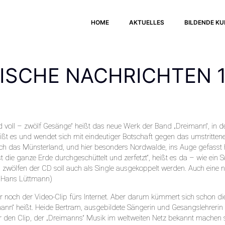
HOME
AKTUELLES
BILDENDE K
ISCHE NACHRICHTEN 14
 voll – zwölf Gesänge“ heißt das neue Werk der Band „Dreimann“, in 
eißt es und wendet sich mit eindeutiger Botschaft gegen das umstritten
h das Münsterland, und hier besonders Nordwalde, ins Auge gefasst ha
st die ganze Erde durchgeschüttelt und zerfetzt“, heißt es da – wie ein 
 zwölfen der CD soll auch als Single ausgekoppelt werden. Auch eine 
on Hans Lüttmann)
nur noch der Video-Clip fürs Internet. Aber darum kümmert sich schon d
mann“ heißt. Heide Bertram, ausgebildete Sängerin und Gesangslehrerin 
 den Clip, der „Dreimanns“ Musik im weltweiten Netz bekannt machen so