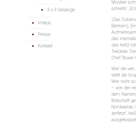
Musiker schr
schreibt: „Er
3 x 3 Gesänge
„Das Dutzend
Videos
Bertram), Em
Aufmerksamke
Presse
das internat
das heißt rüt
Kontakt
Textzeile. D
Chef Stuwe mi
Wer die vier
stellt die Gr
Wer nicht so
– von der ne
dem Namensku
Botschaft ge
Nordwalde, i
zerfetzt“, he
ausgekoppelt