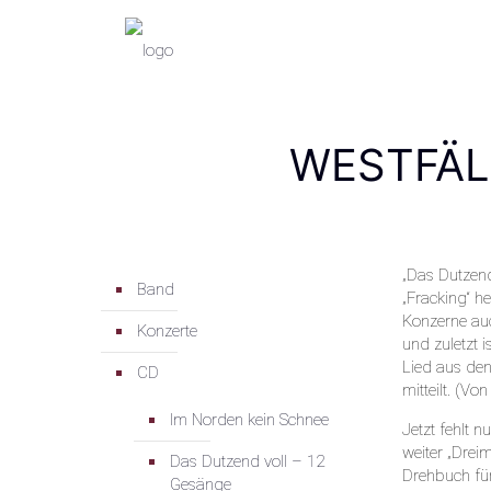
WESTFÄL
„Das Dutzend
Band
„Fracking“ h
Konzerne auc
Konzerte
und zuletzt i
Lied aus den
CD
mitteilt. (V
Im Norden kein Schnee
Jetzt fehlt 
weiter „Drei
Das Dutzend voll – 12
Drehbuch für
Gesänge