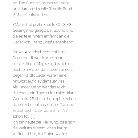
bei The Connection gespielt habe –
und daraus ist schließlich die Band
„3Mann“ entstanden.
3Mann hat jetzt die erste CD „3 x 3
Gesänge“ vorgelegt. Der Sound und
die Texte erinnern entfernt an die
Lieder von Franz Josef Degenhardt.
Stuwe: Aber doch sehr entfernt.
Degenhardt war immer sehr
sozialkritisch. Mag sein, dass ich das
auch bin – aber dann doch anders.
Degenhardts Lieder waren eine
Antwort auf die Adenauer-Ära.
Als junger Mann war das auch
durchaus ein Thema für mich, klar.
Wenn du 25 bist, bist du optimistisch,
du denkst nicht so viel über Tod und
Teufel nach. Oder du bist mit 27
schon tot. (…)
Ich bin heute der Meinung, dass sich
die Welt im Wesentlichen kaum
verändert hat, im Guten wie im