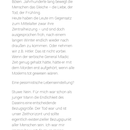
Bösen. Jahrhunderte lang bewegt die
Menschen das Gleiche – die Liebe, der
Tod, der Frühling.
Heute haben die Leute im Gegensatz
zum Mittelalter zwar ihre
Zentralheizung – und sind doch
ausgesprochen froh, nach einem
langen Winter endlich wieder nach
draußen zu kommen. Oder nehmen
wir z.B. Hitler. Das ist nicht vorbei.
Wenn der serbische General Mladic
Zeit genug gehabt hätte, hätte er mit
dem Morden erst aufgehört, wenn alle
Moslems tot gewesen wären.
Eine pessimistische Lebenseinstellung?
Stuwe: Nein. Für mich war schon als
junger Mann die Endlichkeit des
Daseins eine entscheidende
Bezugsgröße. Der Tod war und ist
unser Zeithorizont und sollte
eigentlich existenzieller Bezugspunkt
aller Menschen sein. Ich war mir