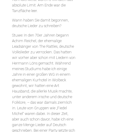
absolute Limit. Am Ende war die
Tanzfläche leer.
Wann haben Sie damit begonnen,
deutsche Lieder zu schreiben?
Stuwe: In den 70er Jahren begann
Achim Reichel, der ehemalige
Leadsänger von The Rattles, deutsche
Volkslieder zu verrocken. Das hatten
wir vorher aber schon mit Liedern von
Hermann Löns gemacht. Während
meines Studiums habe ich einige
Jahre in einer großen WG in einem
ehemaligen Kurhotel in Wolbeck
gewohnt, wir hatten eine Art
Hausband, die allerlei Musik machte,
unter anderem irische und deutsche
Folklore, – das war damals ziemlich
in. Leute von Gruppen wie „Fiedel
Michel“ waren dabei. In dieser Zeit,
aber auch schon davor, habe ich eine
ganze Menge Lieder auf Deutsch
geschrieben. Bei einer Party setzte sich