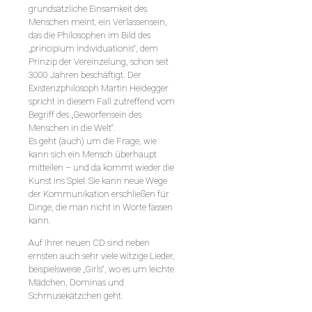
grundsätzliche Einsamkeit des
Menschen meint, ein Verlassensein,
das die Philosophen im Bild des
„principium individuationis“, dem
Prinzip der Vereinzelung, schon seit
3000 Jahren beschäftigt. Der
Existenzphilosoph Martin Heidegger
spricht in diesem Fall zutreffend vom
Begriff des „Geworfensein des
Menschen in die Welt“.
Es geht (auch) um die Frage, wie
kann sich ein Mensch überhaupt
mitteilen – und da kommt wieder die
Kunst ins Spiel: Sie kann neue Wege
der Kommunikation erschließen für
Dinge, die man nicht in Worte fassen
kann.
Auf Ihrer neuen CD sind neben
ernsten auch sehr viele witzige Lieder,
beispielsweise „Girls“, wo es um leichte
Mädchen, Dominas und
Schmusekätzchen geht.