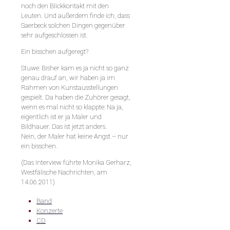
noch den Blickkontakt mit den
Leuten. Und außerdem finde ich, dass
Saerbeck solchen Dingen gegenüber
sehr aufgeschlossen ist.
Ein bisschen aufgeregt?
Stuwe: Bisher kam es ja nicht so ganz
genau drauf an, wir haben ja im
Rahmen von Kunstausstellungen
gespielt. Da haben die Zuhörer gesagt,
wenn es mal nicht so klappte: Na ja,
eigentlich ist er ja Maler und
Bildhauer. Das ist jetzt anders.
Nein, der Maler hat keine Angst – nur
ein bisschen.
(Das Interview führte Monika Gerharz,
Westfälische Nachrichten, am
14.06.2011)
Band
Konzerte
CD