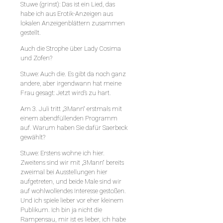
Stuwe (grinst): Das ist ein Lied, das
habe ich aus Erotik-Anzeigen aus
lokalen Anzeigenblättern zusammen
gestellt.
Auch die Strophe über Lady Cosima
und Zofen?
Stuwe: Auch die. Es gibt da noch ganz
andere, aber irgendwann hat meine
Frau gesagt: Jetzt wird’s zu hart.
Am 3. Juli tritt „3Mann“ erstmals mit
einem abendfüllenden Programm
auf. Warum haben Sie dafür Saerbeck
gewählt?
Stuwe: Erstens wohne ich hier.
Zweitens sind wir mit „3Mann“ bereits
zweimal bei Ausstellungen hier
aufgetreten, und beide Male sind wir
auf wohlwollendes Interesse gestoßen.
Und ich spiele lieber vor eher kleinem
Publikum. Ich bin ja nicht die
Rampensau, mir ist es lieber, ich habe