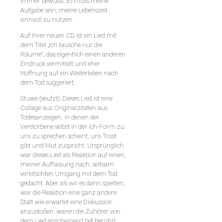
immer bewusst: Es muss meine
Aufgabe sein, meine Lebenszeit
sinnvoll zu nutzen.
Auf Ihrer neuen CD ist ein Lied mit
dem Titel „Ich tausche nur die
Räume“, das eigentlich einen anderen
Eindruck vermittelt und eher
Hoffnung auf ein Weiterleben nach
dem Tod suggeriert.
Stuwe (seufzt): Dieses Lied ist eine
Collage aus Originalzitaten aus
Todesanzeigen, in denen der
Verstorbene selbst in der Ich-Form zu
uns zu sprechen scheint, uns Trost
gibt und Mut zuspricht. Ursprünglich
war dieses Lied als Reaktion auf einen,
meiner Auffassung nach, seltsam
verkitschten Umgang mit dem Tod
gedacht. Aber als wir es dann spielten,
war die Reaktion eine ganz andere.
Statt wie erwartet eine Diskussion
anzustoßen, waren die Zuhörer von
dem Lied anscheinend tief berührt.