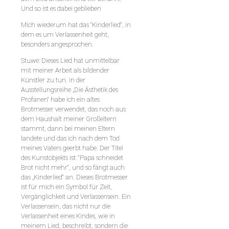
Und so ist es dabei geblieben
Mich wiederum hat das “Kinderlied“, in
dem es um Verlassenheit geht,
besonders angesprochen.
Stuwe: Dieses Lied hat unmittelbar
mit meiner Arbeit als bildender
Künstler zu tun. In der
Ausstellungsreihe „Die Ästhetik des
Profanen“ habe ich ein altes
Brotmesser verwendet, das noch aus
dem Haushalt meiner Großeltern
stammt, dann bei meinen Eltern
landete und das ich nach dem Tod
meines Vaters geerbt habe. Der Titel
des Kunstobjekts ist: “Papa schneidet
Brot nicht mehr“, und so fängt auch
das „Kinderlied“ an. Dieses Brotmesser
ist für mich ein Symbol für Zeit,
Vergänglichkeit und Verlassensein. Ein
Verlassensein, das nicht nur die
Verlassenheit eines Kindes, wie in
meinem Lied, beschreibt, sondern die