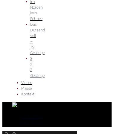
Im
Norden
kein
Schnee
Das
Dutzend
voll
–
12
Gesänge
3
x
3
Gesänge
Videos
Presse
Kontakt
IMPRESSUM
DATENSCHUTZ