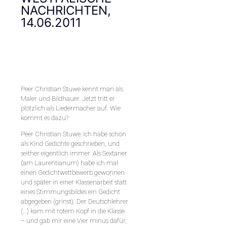
NACHRICHTEN,
14.06.2011
Peer Christian Stuwe kennt man als
Maler und Bildhauer. Jetzt tritt er
plötzlich als Liedermacher auf. Wie
kommt es dazu?
Peer Christian Stuwe: Ich habe schon
als Kind Gedichte geschrieben, und
seither eigentlich immer. Als Sextaner
(am Laurentianum) habe ich mal
einen Gedichtwettbewerb gewonnen
und später in einer Klassenarbeit statt
eines Stimmungsbildes ein Gedicht
abgegeben (grinst). Der Deutschlehrer
(…) kam mit rotem Kopf in die Klasse
– und gab mir eine Vier minus dafür,