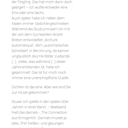
der Feigling. Das hat mich dann doch
geärgert – ich wollte entweder eine
Eins oder eine Sechs.
Auch später habe ich neben dem
Malen immer Gedichte geschrieben.
Während des Studiums kam ich mit
der von dem Surrealisten André
Breton entwickelten „écriture
automatique“, dem „automatisches
Schreiben“ in Berührung, da kamen
unglaublich skurrile Bilder zustande.
(…). Vieles, was während (…) dieser
Jahre entstanden ist, habe ich
gesammelt. Das ist für mich noch
immer eine unerschöpfliche Quelle.
Dichten ist das eine. Aber wie sind Sie
zur Musik gekommen?
Stuwe: Ich spielte in den späten 60er
Jahren in einer Band, – Beatband
hieß das damals -, The Connection
aus Ennigerloh. Damals musste ja
alles „The“ heißen, und gesungen