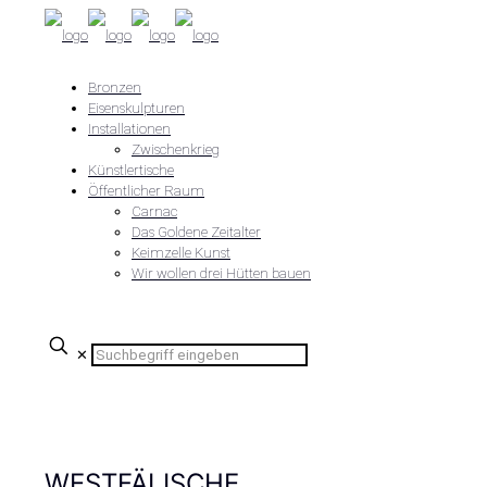
Bronzen
Eisenskulpturen
Installationen
Zwischenkrieg
Künstlertische
Öffentlicher Raum
Carnac
Das Goldene Zeitalter
Keimzelle Kunst
Wir wollen drei Hütten bauen
✕
WESTFÄLISCHE