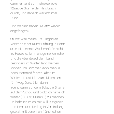
dann jemand auf meine geliebte
12saitige Gitarre, der Hals brach
durch, und danach war erst mal
Ruhe.
Und warum haben Sie jetzt wieder
angefangen?
Stuwe: Weil meine Frau Ingrid als
Vorstand einer Kunst-Stiftung in Bonn
arbeitet, die erste Wochenhälfte nicht
zu Hause ist, ich nicht gerne fernsehe
und die Abende auf dem Land,
besonders im Winter, lang werden
können. Im Sommer kann man ja
noch Motorrad fahren. Aber im
Winter ist das Licht zum Malen um
fünf weg. Da saß ich dann
irgendwann auf dem Sofa, die Gitarre
auf dem Schoß und plötzlich hatte ich
wieder (…) Lust, Musik (…) zu machen.
Da habe ich mich mit Willi Kleigrewe
und Hermann Ueding in Verbindung
gesetzt, mit denen ich früher schon