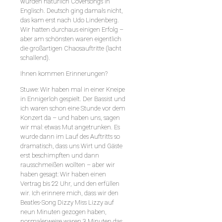
wurden natürlich Coversongs in
Englisch. Deutsch ging damals nicht,
das kam erst nach Udo Lindenberg.
Wir hatten durchaus einigen Erfolg –
aber am schönsten waren eigentlich
die großartigen Chaosauftritte (lacht
schallend).
Ihnen kommen Erinnerungen?
Stuwe: Wir haben mal in einer Kneipe
in Ennigerloh gespielt. Der Bassist und
ich waren schon eine Stunde vor dem
Konzert da – und haben uns, sagen
wir mal: etwas Mut angetrunken. Es
wurde dann im Lauf des Auftritts so
dramatisch, dass uns Wirt und Gäste
erst beschimpften und dann
rausschmeißen wollten – aber wir
haben gesagt: Wir haben einen
Vertrag bis 22 Uhr, und den erfüllen
wir. Ich erinnere mich, dass wir den
Beatles-Song Dizzy Miss Lizzy auf
neun Minuten gezogen haben,
normalerweise waren 3 Minuten das