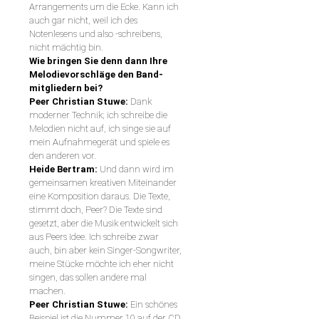
Arrangements um die Ecke. Kann ich
auch gar nicht, weil ich des
Notenlesens und also -schreibens,
nicht mächtig bin.
Wie bringen Sie denn dann Ihre
Melodievorschläge den Band-
mitgliedern bei?
Peer Christian Stuwe:
Dank
moderner Technik; ich schreibe die
Melodien nicht auf, ich singe sie auf
mein Aufnahmegerät und spiele es
den anderen vor.
Heide Bertram:
Und dann wird im
gemeinsamen kreativen Miteinander
eine Komposition daraus. Die Texte,
stimmt doch, Peer? Die Texte sind
gesetzt, aber die Musik entwickelt sich
aus Peers Idee. Ich schreibe zwar
auch, bin aber kein Singer-Songwriter,
meine Stücke möchte ich eher nicht
singen, das sollen andere mal
machen.
Peer Christian Stuwe:
Ein schönes
Beispiel ist die Nummer 10 auf der CD,