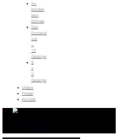
Im
Norden
kein
Schnee
Das
Dutzend
voll
–
12
Gesänge
3
x
3
Gesänge
Videos
Presse
Kontakt
IMPRESSUM
DATENSCHUTZ