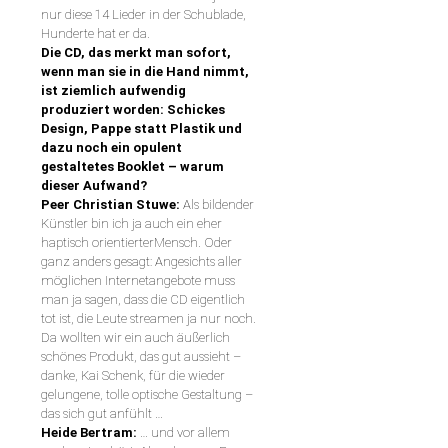
nur diese 14 Lieder in der Schublade,
Hunderte hat er da.
Die CD, das merkt man sofort,
wenn man sie in die Hand nimmt,
ist ziemlich aufwendig
produziert worden: Schickes
Design, Pappe statt Plastik und
dazu noch ein opulent
gestaltetes Booklet – warum
dieser Aufwand?
Peer Christian Stuwe:
Als bildender
Künstler bin ich ja auch ein eher
haptisch orientierterMensch. Oder
ganz anders gesagt: Angesichts aller
möglichen Internetangebote muss
man ja sagen, dass die CD eigentlich
tot ist, die Leute streamen ja nur noch.
Da wollten wir ein auch äußerlich
schönes Produkt, das gut aussieht –
danke, Kai Schenk, für die wieder
gelungene, tolle optische Gestaltung –
das sich gut anfühlt …
Heide Bertram:
… und vor allem