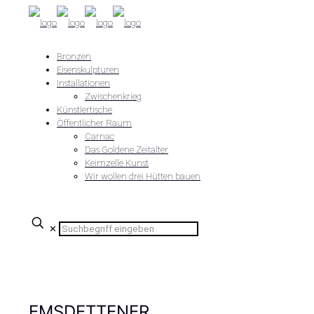
Bronzen
Eisenskulpturen
Installationen
Zwischenkrieg
Künstlertische
Öffentlicher Raum
Carnac
Das Goldene Zeitalter
Keimzelle Kunst
Wir wollen drei Hütten bauen
✕
EMSDETTENER