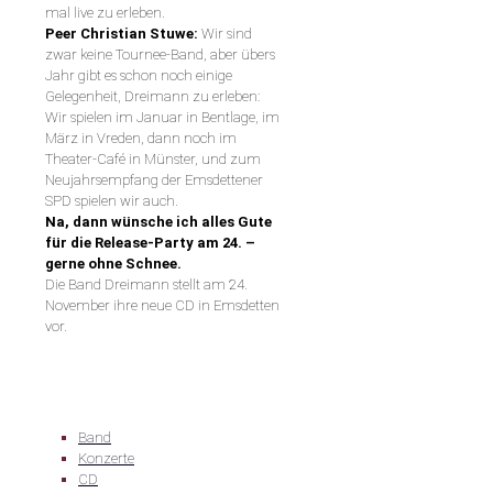
mal live zu erleben.
Peer Christian Stuwe:
Wir sind
zwar keine Tournee-Band, aber übers
Jahr gibt es schon noch einige
Gelegenheit, Dreimann zu erleben:
Wir spielen im Januar in Bentlage, im
März in Vreden, dann noch im
Theater-Café in Münster, und zum
Neujahrsempfang der Emsdettener
SPD spielen wir auch.
Na, dann wünsche ich alles Gute
für die Release-Party am 24. –
gerne ohne Schnee.
Die Band Dreimann stellt am 24.
November ihre neue CD in Emsdetten
vor.
Band
Konzerte
CD