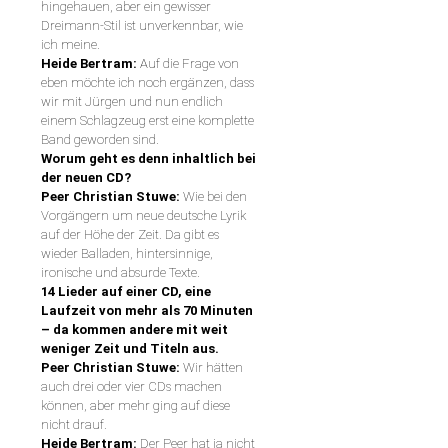
hingehauen, aber ein gewisser
Dreimann-Stil ist unverkennbar, wie
ich meine.
Heide Bertram:
Auf die Frage von
eben möchte ich noch ergänzen, dass
wir mit Jürgen und nun endlich
einem Schlagzeug erst eine komplette
Band geworden sind.
Worum geht es denn inhaltlich bei
der neuen CD?
Peer Christian Stuwe:
Wie bei den
Vorgängern um neue deutsche Lyrik
auf der Höhe der Zeit. Da gibt es
wieder Balladen, hintersinnige,
ironische und absurde Texte.
14 Lieder auf einer CD, eine
Laufzeit von mehr als 70 Minuten
– da kommen andere
mit weit
weniger Zeit und Titeln aus.
Peer Christian Stuwe:
Wir hätten
auch drei oder vier CDs machen
können, aber mehr ging auf diese
nicht drauf.
Heide Bertram:
Der Peer hat ja nicht