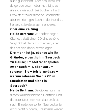
auch gut anhört. Aber das, was Peer
da gerade beschrieben hat, ist ja so
ähnlich wie auch bei Büchern: Im E-
Book steht zwar dieselbe Geschichte,
aber ein richtiges Buch in der Hand zu
halten, ist ja etwas ganz anderes.
Oder eine Zeitung …
Heide Bertram:
Wir haben sogar
überlegt, statt einer CD eine schöne
Vinyl-Schallplatte zu machen, aber
das hat sich dann zerschlagen.
Dreimann ist ja, ebenso wie ihr
Gründer, eigentlich in Saerbeck
zu Hause; Emsdettener spielen
zwar auch mit, aber warum
releasen Sie – ich lerne dazu –
warum
releasen Sie die CD in
Emsdetten und nicht in
Saerbeck?
Heide Bertram:
Da gibt es nun mal
diesen wunderschönen Lichthof, und
die paar Kilometer von Saerbeck bis
nach Emsdetten sollten Saerbecker ja
wohl nicht hindern, Dreimann wieder