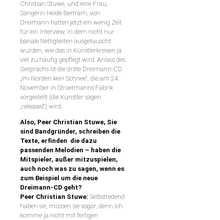
Christian Stuwe, und eine Frau,
Sängerin Heide Bertram, von
Dreimann hatten jetzt ein wenig Zeit
für ein Interview, in dem nicht nur
banale Nettigkeiten ausgetauscht
wurden, wie das in Künstlerkreisen ja
viel zu häufig gepflegt wird. Anlass des
Gesprächs ist die dritte Dreimann-CD
„Im Norden kein Schnee“, die am 24.
November in Stroetmanns Fabrik
vorgestellt (die Künstler sagen
„released“) wird.
Also, Peer Christian Stuwe, Sie
sind Bandgründer, schreiben die
Texte, erfinden
die dazu
passenden Melodien – haben die
Mitspieler, außer mitzuspielen,
auch noch was zu sagen, wenn es
zum Beispiel um die neue
Dreimann-CD geht?
Peer Christian Stuwe:
Selbstredend
haben sie, müssen sie sogar, denn ich
komme ja nicht mit fertigen