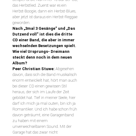
das Herbstlied. Zuerst war es ein
Herbst-Boogie, dann ein Herbst-Blues,
aber jetzt ist daraus ein Herbst-Reggae
geworden.
Nach „3mal 3 Gesänge“ und „Das
Dutzend voll“ ist dies die dritte
CD einer Band,
die aber in immer
wechselnden Besetzungen spielt.
Wie viel Ursprungs- Dreimann
steckt denn noch in dem neuen
Album?
Peer Christian Stuwe:
Abgesehen
davon, dass sich die Band musikalisch
enorm entwickelt hat, hört man auch
bei dieser CD einen gewissen Stil
heraus, der sich im Laufe der Zeit
gebildet hat. Tief in meiner Seele, hier
darf ich mich ja mal outen, bin ich ja
Romantiker. Und ich habe schon früh
davon geträumt, eine Garagenband
zu haben mit einem
unverwechselbaren Sound. Mit der
Garage hat das zwar nicht