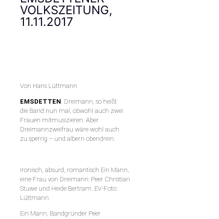
VOLKSZEITUNG,
11.11.2017
Von Hans Lüttmann
EMSDETTEN
. Dreimann, so heißt
die Band nun mal, obwohl auch zwei
Frauen mitmusizieren. Aber
Dreimannzweifrau wäre wohl auch
zu sperrig – und albern obendrein.
Ironisch, absurd, romantisch Ein Mann,
eine Frau von Dreimann: Peer Christian
Stuwe und Heide Bertram. EV-Foto:
Lüttmann
Ein Mann, Bandgründer Peer