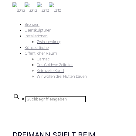
Bronzen
Eisenskulpturen
Installationen
Zwischenkrieg
Künstlertische
Öffentlicher Raum
Carnac
Das Goldene Zeitalter
Keimzelle Kunst
Wir wollen drei Hütten bauen
✕
DREIMANN SPIELT BEIM