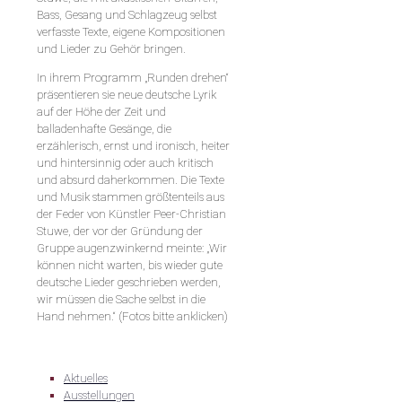
Bass, Gesang und Schlagzeug selbst
verfasste Texte, eigene Kompositionen
und Lieder zu Gehör bringen.
In ihrem Programm „Runden drehen“
präsentieren sie neue deutsche Lyrik
auf der Höhe der Zeit und
balladenhafte Gesänge, die
erzählerisch, ernst und ironisch, heiter
und hintersinnig oder auch kritisch
und absurd daherkommen. Die Texte
und Musik stammen größtenteils aus
der Feder von Künstler Peer-Christian
Stuwe, der vor der Gründung der
Gruppe augenzwinkernd meinte: „Wir
können nicht warten, bis wieder gute
deutsche Lieder geschrieben werden,
wir müssen die Sache selbst in die
Hand nehmen.“ (Fotos bitte anklicken)
Aktuelles
Ausstellungen