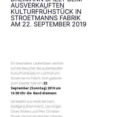
AUSVERKAUFTEN
KULTURFRÜHSTÜCK IN
STROETMANNS FABRIK
AM 22. SEPTEMBER 2019
Ein besonderer Leckerbissen wartete
auf alle Besucher des ausverkauften
Kulturfrühstücks im Lichthof von
Stroetmanns Fabrik. Dort gastierte
zum zweiten Mal am
22.
September (Sonntag) 2019 um
10.00 Uhr die Band
dreimann
.
Sie besteht aus Heide Bertram,
Wolfgang Brammertz, Uta Kröger,
Oliver Wolters und Peer Christian
Stuwe, die mit akustischen Gitarren,